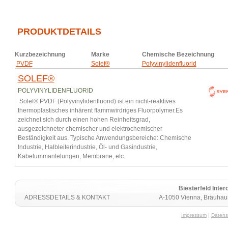
PRODUKTDETAILS
Kurzbezeichnung
Marke
Chemische Bezeichnung
PVDF
Solef®
Polyvinylidenfluorid
SOLEF®
POLYVINYLIDENFLUORID
Solef® PVDF (Polyvinylidenfluorid) ist ein nicht-reaktives
thermoplastisches inhärent flammwirdriges Fluorpolymer.Es
zeichnet sich durch einen hohen Reinheitsgrad,
ausgezeichneter chemischer und elektrochemischer
Beständigkeit aus. Typische Anwendungsbereiche: Chemische
Industrie, Halbleiterindustrie, Öl- und Gasindustrie,
Kabelummantelungen, Membrane, etc.
Biesterfeld Int
ADRESSDETAILS & KONTAKT
A-1050 Vienna, Bräuhaus
Impressum
|
Datens