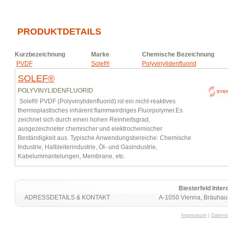
PRODUKTDETAILS
Kurzbezeichnung
Marke
Chemische Bezeichnung
PVDF
Solef®
Polyvinylidenfluorid
SOLEF®
POLYVINYLIDENFLUORID
Solef® PVDF (Polyvinylidenfluorid) ist ein nicht-reaktives
thermoplastisches inhärent flammwirdriges Fluorpolymer.Es
zeichnet sich durch einen hohen Reinheitsgrad,
ausgezeichneter chemischer und elektrochemischer
Beständigkeit aus. Typische Anwendungsbereiche: Chemische
Industrie, Halbleiterindustrie, Öl- und Gasindustrie,
Kabelummantelungen, Membrane, etc.
Biesterfeld Int
ADRESSDETAILS & KONTAKT
A-1050 Vienna, Bräuhaus
Impressum
|
Datens