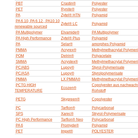
PBT
Crastin®
Polyester
PET
Rynite®
Polyester
PA
Zytel® HTN
Polyamid
PA 6.10, PA 6.12., PA10.10
Zytel® LC
Polyamid
renewable sourced
PA Multipolymer
Elvamide®
PA Multipolymer
PA High Performance
Zytel® Plus
Polyamid
PA
Selar®
amorphes Polyamid
PMMA
Acryrex®
Methylmethacrylat Polymeri
POM
Delrin®
Polyacetale
SMMA
Acrystex®
Methylmethacrylat Polymeri
PC/ABS
Lupoy®
Styrol-Polymerisate
PC/ASA
Lupoy®
Styrolpolymerisate
PMMA
LX PMMA®
Methylmethacrylat Polymeri
PCTG HIGH
Copolyester aus nachwac
Ecozen®
TEMPERATURE
Rohstoff
PETG
Skygreen®
Copolyester
PC
Tarflon®
Polycarbonat
SPS
Xarec®
Stryrol-Polymerisate
PC High Performance
Tarflon® Neo
Polycarbonat
PA 6
Promyde®
Polyamid
PET
Impet®
POLYESTER