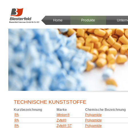
Home
Produkte
Unter
TECHNISCHE KUNSTSTOFFE
Kurzbezeichnung
Marke
Chemische Bezeichnung
PA
Minlon®
Polyamide
PA
Zytel®
Polyamide
PA
Zytel® ST
Polyamide