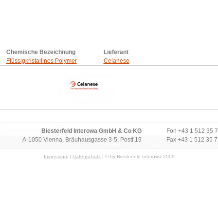
Chemische Bezeichnung
Lieferant
Flüssigkristallines Polymer
Celanese
Biesterfeld Interowa GmbH & Co KG
Fon
+43 1 512 35 7
A-1050 Vienna, Bräuhausgasse 3-5, Postf.19
Fax +43 1 512 35 
Impressum
|
Datenschutz
| © by Biesterfeld Interowa 2009