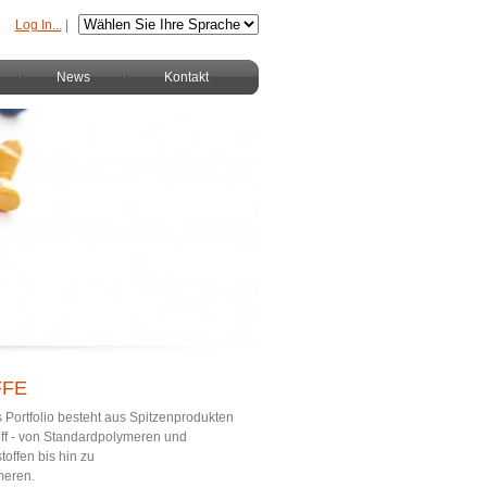
Log In...
|
News
Kontakt
FFE
Portfolio besteht aus Spitzenprodukten
off - von Standardpolymeren und
offen bis hin zu
meren.