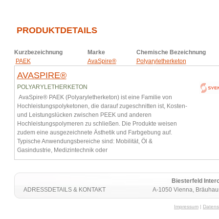
PRODUKTDETAILS
Kurzbezeichnung
Marke
Chemische Bezeichnung
PAEK
AvaSpire®
Polyaryletherketon
AVASPIRE®
POLYARYLETHERKETON
AvaSpire® PAEK (Polyaryletherketon) ist eine Familie von
Hochleistungspolyketonen, die darauf zugeschnitten ist, Kosten-
und Leistungslücken zwischen PEEK und anderen
Hochleistungspolymeren zu schließen. Die Produkte weisen
zudem eine ausgezeichnete Ästhetik und Farbgebung auf.
Typische Anwendungsbereiche sind: Mobilität, Öl &
Gasindustrie, Medizintechnik oder
Biesterfeld Int
ADRESSDETAILS & KONTAKT
A-1050 Vienna, Bräuhaus
Impressum
|
Datens