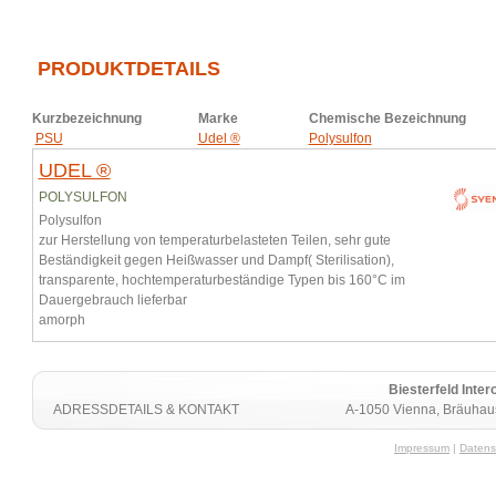
PRODUKTDETAILS
Kurzbezeichnung
Marke
Chemische Bezeichnung
PSU
Udel ®
Polysulfon
UDEL ®
POLYSULFON
Polysulfon
zur Herstellung von temperaturbelasteten Teilen, sehr gute
Beständigkeit gegen Heißwasser und Dampf( Sterilisation),
transparente, hochtemperaturbeständige Typen bis 160°C im
Dauergebrauch lieferbar
amorph
Biesterfeld Int
ADRESSDETAILS & KONTAKT
A-1050 Vienna, Bräuhaus
Impressum
|
Datens