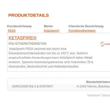
PRODUKTDETAILS
Kurzbezeichnung
Marke
Chemische Bezeichnung
PEEK
KetaSpire®
Polyetheretherketon
KETASPIRE®
POLYETHERETHERKETON
KetaSpire® PEEK zeichnet sich durch eine
Dauergebrauchstemperatur von bis zu 240°C aus. Selbst in
anspruchvollsten Anwendungen kann KetaSpire® daher Metall
ersetzen. Typische Anwendungsbereiche sind: Automotive, Öl &
Gasindustrie, Medizintechnik und Halbleiterindustrie.
Biesterfeld Int
ADRESSDETAILS & KONTAKT
A-1050 Vienna, Bräuhaus
Impressum
|
Datens