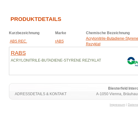
PRODUKTDETAILS
Kurzbezeichnung
Marke
Chemische Bezeichnung
Acrylonitrile-Butadiene-Styren
ABS REC.
rABS
Rezyklat
RABS
ACRYLONITRILE-BUTADIENE-STYRENE REZYKLAT
Biesterfeld Int
ADRESSDETAILS & KONTAKT
A-1050 Vienna, Bräuhaus
Impressum
|
Datens