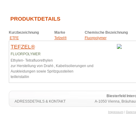
PRODUKTDETAILS
Kurzbezeichnung
Marke
Chemische Bezeichnung
ETFE
Tefzel®
Fluorpolymer
TEFZEL®
FLUORPOLYMER
Ethylen- Tetrafluorethylen
zur Herstellung von Draht-, Kabelisolierungen und
Auskleidungen sowie Spritzgussteilen
teilkristallin
Biesterfeld Int
ADRESSDETAILS & KONTAKT
A-1050 Vienna, Bräuhaus
Impressum
|
Datens